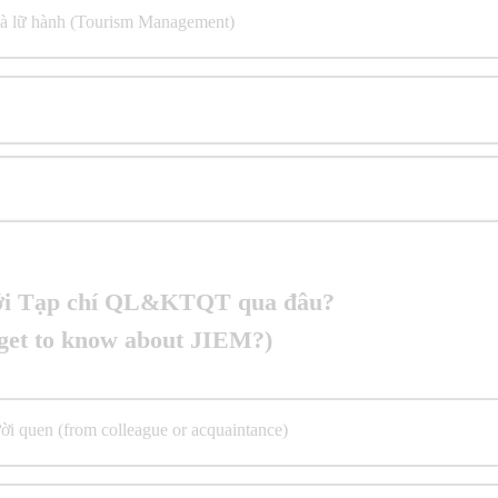
 và lữ hành (Tourism Management)
 tới Tạp chí QL&KTQT qua đâu?
get to know about JIEM?)
i quen (from colleague or acquaintance)