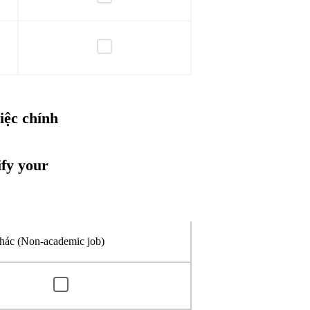
iệc chính
ify your
hác (Non-academic job)