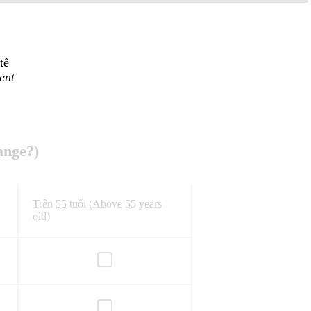
tế
ent
ange?)
Trên 55 tuổi (Above 55 years
old)