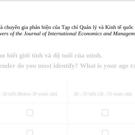
 và chuyên gia phản biện của Tạp chí Quản lý và Kinh tế quốc 
ewers of the Journal of International Economics and Managem
o biết giới tính và độ tuổi của mình.
ender do you most identify? What is your age r
< 30 tuổi (Below 30 years old)
30 - 55 tuổi (30 - 55 years old)