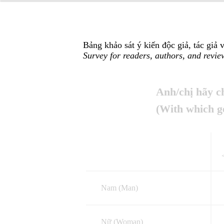
Bảng khảo sát ý kiến độc giả, tác giả
Survey for readers, authors, and revi
Anh/chị hãy ch
(With which g
Nam (Man)
Nữ (Woman)