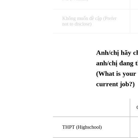
Không muốn đề cập (Prefer
not to disclose)
Anh/chị hãy c
anh/chị đang t
(What is your 
current job?)
THPT (Highschool)