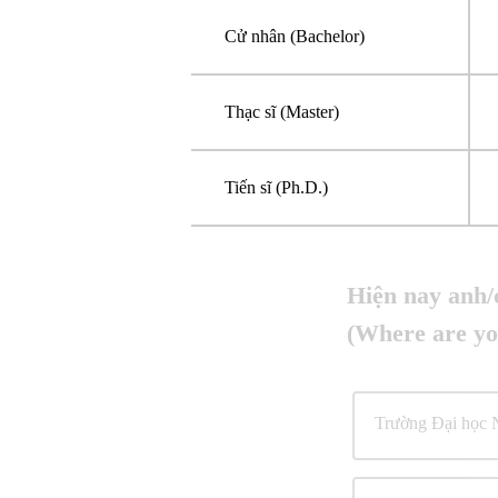
Cử nhân (Bachelor)
Thạc sĩ (Master)
Tiến sĩ (Ph.D.)
Hiện nay anh/
(Where are yo
Trường Đại học N