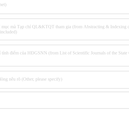
net)
hỉ mục mà Tạp chí QL&KTQT tham gia (from Abstracting & Indexing d
included)
 tính điểm của HĐGSNN (from List of Scientific Journals of the State 
òng nêu rõ (Other, please specify)