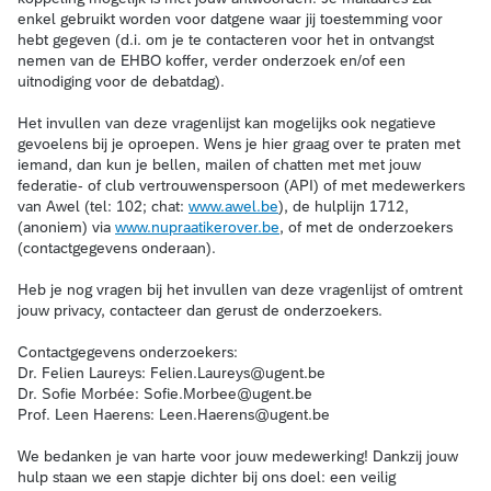
enkel gebruikt worden voor datgene waar jij toestemming voor
hebt gegeven (d.i. om je te contacteren voor het in ontvangst
nemen van de EHBO koffer, verder onderzoek en/of een
uitnodiging voor de debatdag).
Het invullen van deze vragenlijst kan mogelijks ook negatieve
gevoelens bij je oproepen. Wens je hier graag over te praten met
iemand, dan kun je bellen, mailen of chatten met met jouw
federatie- of club vertrouwenspersoon (API) of met medewerkers
van Awel (tel: 102; chat:
www.awel.be
), de hulplijn 1712,
(anoniem) via
www.nupraatikerover.be
, of met de onderzoekers
(contactgegevens onderaan).
Heb je nog vragen bij het invullen van deze vragenlijst of omtrent
jouw privacy, contacteer dan gerust de onderzoekers.
Contactgegevens onderzoekers:
Dr. Felien Laureys: Felien.Laureys@ugent.be
Dr. Sofie Morbée: Sofie.Morbee@ugent.be
Prof. Leen Haerens: Leen.Haerens@ugent.be
We bedanken je van harte voor jouw medewerking! Dankzij jouw
hulp staan we een stapje dichter bij ons doel: een veilig