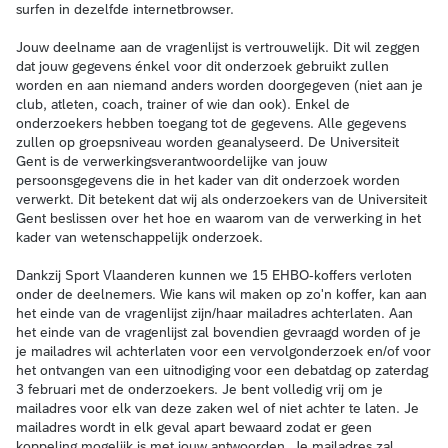
surfen in dezelfde internetbrowser.
Jouw deelname aan de vragenlijst is vertrouwelijk. Dit wil zeggen
dat jouw gegevens énkel voor dit onderzoek gebruikt zullen
worden en aan niemand anders worden doorgegeven (niet aan je
club, atleten, coach, trainer of wie dan ook). Enkel de
onderzoekers hebben toegang tot de gegevens. Alle gegevens
zullen op groepsniveau worden geanalyseerd. De Universiteit
Gent is de verwerkingsverantwoordelijke van jouw
persoonsgegevens die in het kader van dit onderzoek worden
verwerkt. Dit betekent dat wij als onderzoekers van de Universiteit
Gent beslissen over het hoe en waarom van de verwerking in het
kader van wetenschappelijk onderzoek.
Dankzij Sport Vlaanderen kunnen we 15 EHBO-koffers verloten
onder de deelnemers. Wie kans wil maken op zo'n koffer, kan aan
het einde van de vragenlijst zijn/haar mailadres achterlaten. Aan
het einde van de vragenlijst zal bovendien gevraagd worden of je
je mailadres wil achterlaten voor een vervolgonderzoek en/of voor
het ontvangen van een uitnodiging voor een debatdag op zaterdag
3 februari met de onderzoekers. Je bent volledig vrij om je
mailadres voor elk van deze zaken wel of niet achter te laten. Je
mailadres wordt in elk geval apart bewaard zodat er geen
koppeling mogelijk is met jouw antwoorden. Je mailadres zal